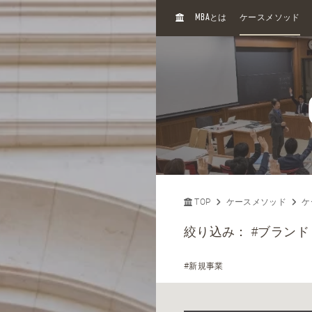
H
MBA
とは
ケースメソッド
O
M
E
TOP
ケースメソッド
ケ
絞り込み：
#ブランド
#新規事業