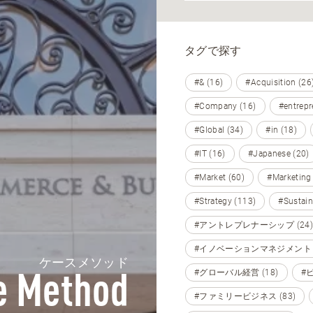
タグで探す
#& (16)
#Acquisition (26
#Company (16)
#entrepr
#Global (34)
#in (18)
#IT (16)
#Japanese (20)
#Market (60)
#Marketing
#Strategy (113)
#Sustain
#アントレプレナーシップ (24)
#イノベーションマネジメント (
ケースメソッド
#グローバル経営 (18)
#
e Method
#ファミリービジネス (83)