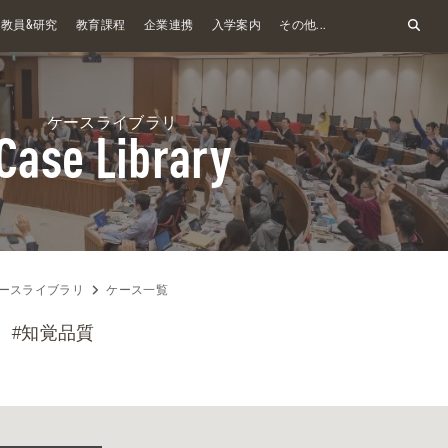
&
教員
研究
教育課程
企業連携
入学案内
その他...
ケースライブラリ
Case Library
ースライブラリ
ケース一覧
#知覚品質