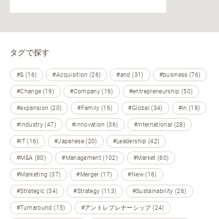
タグで探す
#& (16)
#Acquisition (26)
#and (31)
#business (76)
#Change (19)
#Company (16)
#entrepreneurship (50)
#expansion (20)
#Family (16)
#Global (34)
#in (18)
#industry (47)
#innovation (36)
#international (28)
#IT (16)
#Japanese (20)
#Leadership (42)
#M&A (80)
#Management (102)
#Market (60)
#Marketing (37)
#Merger (17)
#New (16)
#Strategic (34)
#Strategy (113)
#Sustainability (26)
#Turnaround (15)
#アントレプレナーシップ (24)