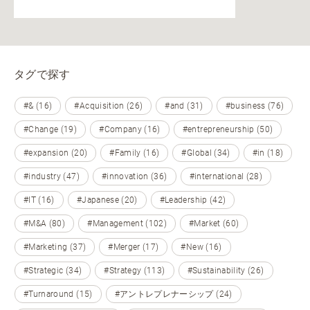
タグで探す
#& (16)
#Acquisition (26)
#and (31)
#business (76)
#Change (19)
#Company (16)
#entrepreneurship (50)
#expansion (20)
#Family (16)
#Global (34)
#in (18)
#industry (47)
#innovation (36)
#international (28)
#IT (16)
#Japanese (20)
#Leadership (42)
#M&A (80)
#Management (102)
#Market (60)
#Marketing (37)
#Merger (17)
#New (16)
#Strategic (34)
#Strategy (113)
#Sustainability (26)
#Turnaround (15)
#アントレプレナーシップ (24)