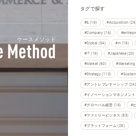
タグで探す
#& (16)
#Acquisition (26
#Company (16)
#entrepr
ケースメソッド
#Global (34)
#in (18)
e Method
#IT (16)
#Japanese (20)
#Market (60)
#Marketing
#Strategy (113)
#Sustain
#アントレプレナーシップ (24)
#イノベーションマネジメント (
#グローバル経営 (18)
#
#ファミリービジネス (83)
#プラットフォーム (26)