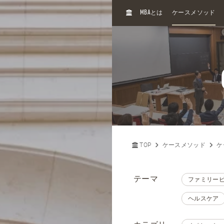
H
MBA
とは
ケースメソッド
O
M
E
TOP
ケースメソッド
ケ
テーマ
ファミリー
ヘルスケア