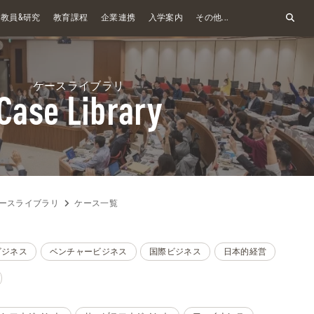
&
教員
研究
教育課程
企業連携
入学案内
その他...
ケースライブラリ
Case Library
ースライブラリ
ケース一覧
ビジネス
ベンチャービジネス
国際ビジネス
日本的経営