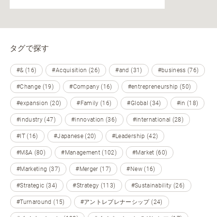
タグで探す
#& (16)
#Acquisition (26)
#and (31)
#business (76)
#Change (19)
#Company (16)
#entrepreneurship (50)
#expansion (20)
#Family (16)
#Global (34)
#in (18)
#industry (47)
#innovation (36)
#international (28)
#IT (16)
#Japanese (20)
#Leadership (42)
#M&A (80)
#Management (102)
#Market (60)
#Marketing (37)
#Merger (17)
#New (16)
#Strategic (34)
#Strategy (113)
#Sustainability (26)
#Turnaround (15)
#アントレプレナーシップ (24)