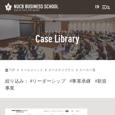
EN
ケースライブラリ
Case Library
TOP
ケースメソッド
ケースライブラリ
ケース一覧
絞り込み：
#リーダーシップ
#事業承継
#新規
事業