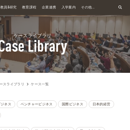
&
教員
研究
教育課程
企業連携
入学案内
その他...
ケースライブラリ
Case Library
ースライブラリ
ケース一覧
ビジネス
ベンチャービジネス
国際ビジネス
日本的経営