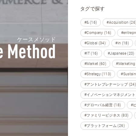
タグで探す
#& (16)
#Acquisition (26
#Company (16)
#entrepr
ケースメソッド
#Global (34)
#in (18)
e Method
#IT (16)
#Japanese (20)
#Market (60)
#Marketing
#Strategy (113)
#Sustain
#アントレプレナーシップ (24)
#イノベーションマネジメント (
#グローバル経営 (18)
#
#ファミリービジネス (83)
#プラットフォーム (26)