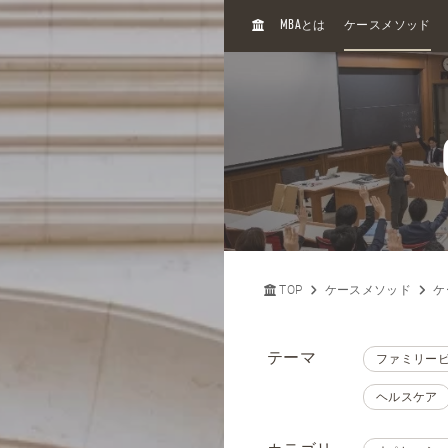
H
MBA
とは
ケースメソッド
O
M
E
TOP
ケースメソッド
ケ
テーマ
ファミリー
ヘルスケア