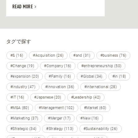
READ MORE
タグで探す
#& (16)
#Acquisition (26)
#and (31)
#business (76)
#Change (19)
#Company (16)
#entrepreneurship (50)
#expansion (20)
#Family (16)
#Global (34)
#in (18)
#industry (47)
#innovation (36)
#international (28)
#IT (16)
#Japanese (20)
#Leadership (42)
#M&A (80)
#Management (102)
#Market (60)
#Marketing (37)
#Merger (17)
#New (16)
#Strategic (34)
#Strategy (113)
#Sustainability (26)