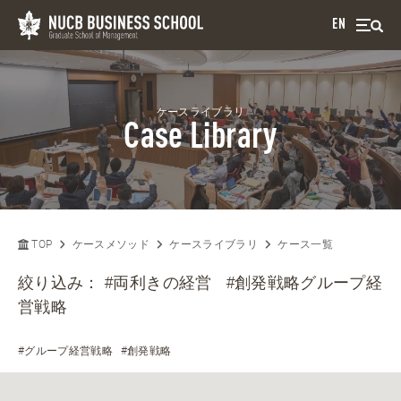
EN
ケースライブラリ
Case Library
TOP
ケースメソッド
ケースライブラリ
ケース一覧
絞り込み：
#両利きの経営
#創発戦略グループ経
営戦略
#グループ経営戦略
#創発戦略