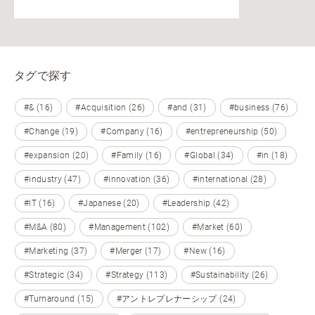
タグで探す
#& (16)
#Acquisition (26)
#and (31)
#business (76)
#Change (19)
#Company (16)
#entrepreneurship (50)
#expansion (20)
#Family (16)
#Global (34)
#in (18)
#industry (47)
#innovation (36)
#international (28)
#IT (16)
#Japanese (20)
#Leadership (42)
#M&A (80)
#Management (102)
#Market (60)
#Marketing (37)
#Merger (17)
#New (16)
#Strategic (34)
#Strategy (113)
#Sustainability (26)
#Turnaround (15)
#アントレプレナーシップ (24)