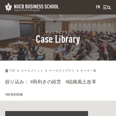
EN
ケースライブラリ
Case Library
TOP
ケースメソッド
ケースライブラリ
ケース一覧
絞り込み：
#両利きの経営
#組織風土改革
#創発的戦略