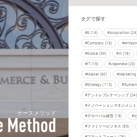
タグで探す
#& (16)
#Acquisition (26
#Company (16)
#entrepr
#Global (34)
#in (18)
#IT (16)
#Japanese (20)
#Market (60)
#Marketing
#Strategy (113)
#Sustain
#アントレプレナーシップ (24)
#イノベーションマネジメント (
ケースメソッド
#グローバル経営 (18)
#
e Method
#ファミリービジネス (83)
#プラットフォーム (26)