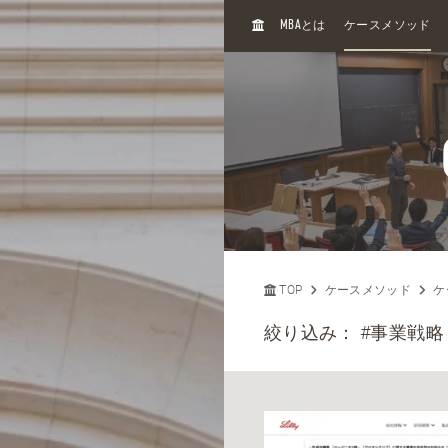
H
MBA
とは
ケースメソッド
O
M
E
TOP
ケースメソッド
ケ
絞り込み：
#事業戦略