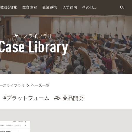
&
教員
研究
教育課程
企業連携
入学案内
その他...
ケースライブラリ
Case Library
ースライブラリ
ケース一覧
#プラットフォーム
#医薬品開発