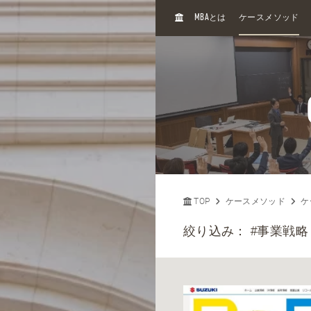
H
MBA
とは
ケースメソッド
O
M
E
TOP
ケースメソッド
ケ
絞り込み：
#事業戦略