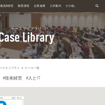
&
教員
研究
教育課程
企業連携
入学案内
その他...
ケースライブラリ
Case Library
ースライブラリ
ケース一覧
#技術経営
#人とIT