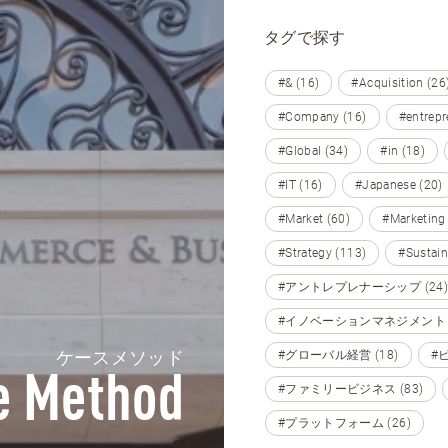
タグで探す
#& (16)
#Acquisition (26
#Company (16)
#entrepr
#Global (34)
#in (18)
#IT (16)
#Japanese (20)
#Market (60)
#Marketing
#Strategy (113)
#Sustain
#アントレプレナーシップ (24)
#イノベーションマネジメント (
ケースメソッド
#グローバル経営 (18)
#
e Method
#ファミリービジネス (83)
#プラットフォーム (26)