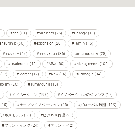
)
#and (31)
#business (76)
#Change (19)
eneurship (50)
#expansion (20)
#Family (16)
#industry (47)
#innovation (36)
#international (28)
#Leadership (42)
#M&A (80)
#Management (102)
 (37)
#Merger (17)
#New (16)
#Strategic (34)
ability (26)
#Turnaround (15)
#イノベーション (193)
#イノベーションのジレンマ (17)
15)
#オープンイノベーション (18)
#グローバル展開 (189)
ビジネスモデル (56)
#ビジネス倫理 (21)
#ブランディング (24)
#ブランド (42)