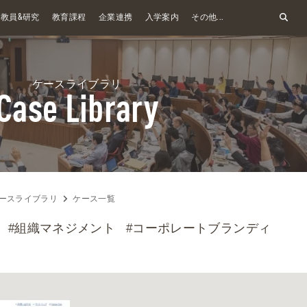
&
教員
研究
教育課程
企業連携
入学案内
その他...
ケースライブラリ
Case Library
ースライブラリ
ケース一覧
#組織マネジメント
#コーポレートブランディ