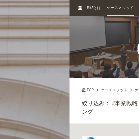
H
MBA
とは
ケースメソッド
O
M
E
TOP
ケースメソッド
ケ
絞り込み：
#事業戦略
ング