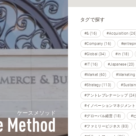
タグで探す
#& (16)
#Acquisition (26
#Company (16)
#entrepr
#Global (34)
#in (18)
#IT (16)
#Japanese (20)
#Market (60)
#Marketing
#Strategy (113)
#Sustain
#アントレプレナーシップ (24)
#イノベーションマネジメント (
ケースメソッド
#グローバル経営 (18)
#
e Method
#ファミリービジネス (83)