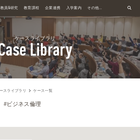
&
教員
研究
教育課程
企業連携
入学案内
その他...
ケースライブラリ
Case Library
ースライブラリ
ケース一覧
#ビジネス倫理