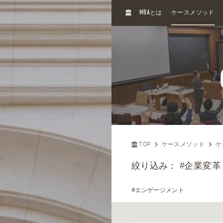
H
MBA
とは
ケースメソッド
O
M
E
TOP
ケースメソッド
ケ
絞り込み：
#企業変革
#エンゲージメント