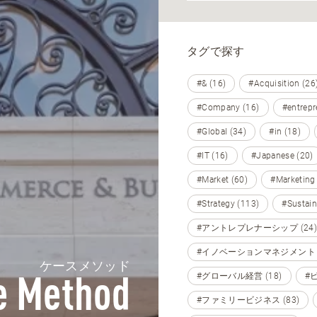
タグで探す
#& (16)
#Acquisition (26
#Company (16)
#entrepr
#Global (34)
#in (18)
#IT (16)
#Japanese (20)
#Market (60)
#Marketing
#Strategy (113)
#Sustain
#アントレプレナーシップ (24)
#イノベーションマネジメント (
ケースメソッド
#グローバル経営 (18)
#
e Method
#ファミリービジネス (83)