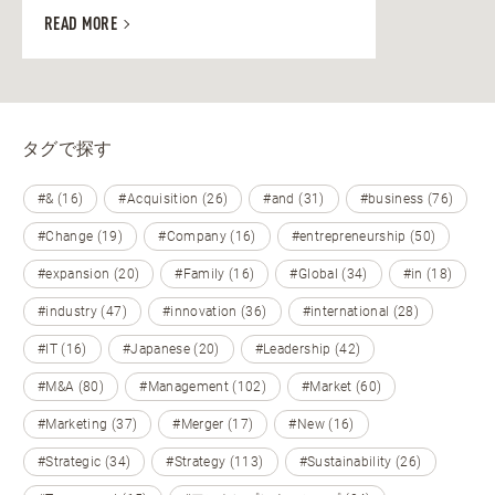
READ MORE
タグで探す
#& (16)
#Acquisition (26)
#and (31)
#business (76)
#Change (19)
#Company (16)
#entrepreneurship (50)
#expansion (20)
#Family (16)
#Global (34)
#in (18)
#industry (47)
#innovation (36)
#international (28)
#IT (16)
#Japanese (20)
#Leadership (42)
#M&A (80)
#Management (102)
#Market (60)
#Marketing (37)
#Merger (17)
#New (16)
#Strategic (34)
#Strategy (113)
#Sustainability (26)