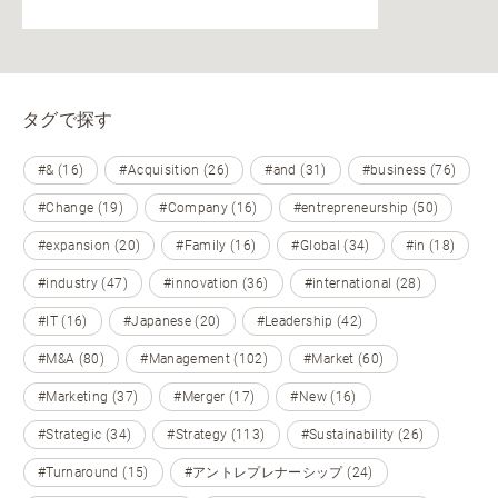
タグで探す
#& (16)
#Acquisition (26)
#and (31)
#business (76)
#Change (19)
#Company (16)
#entrepreneurship (50)
#expansion (20)
#Family (16)
#Global (34)
#in (18)
#industry (47)
#innovation (36)
#international (28)
#IT (16)
#Japanese (20)
#Leadership (42)
#M&A (80)
#Management (102)
#Market (60)
#Marketing (37)
#Merger (17)
#New (16)
#Strategic (34)
#Strategy (113)
#Sustainability (26)
#Turnaround (15)
#アントレプレナーシップ (24)