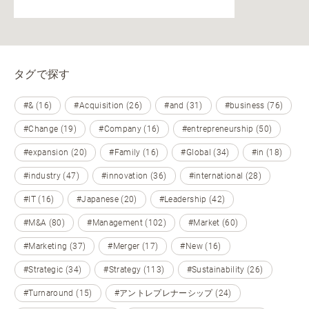
タグで探す
#& (16)
#Acquisition (26)
#and (31)
#business (76)
#Change (19)
#Company (16)
#entrepreneurship (50)
#expansion (20)
#Family (16)
#Global (34)
#in (18)
#industry (47)
#innovation (36)
#international (28)
#IT (16)
#Japanese (20)
#Leadership (42)
#M&A (80)
#Management (102)
#Market (60)
#Marketing (37)
#Merger (17)
#New (16)
#Strategic (34)
#Strategy (113)
#Sustainability (26)
#Turnaround (15)
#アントレプレナーシップ (24)