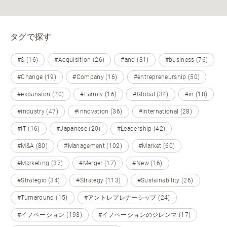
タグで探す
#& (16)
#Acquisition (26)
#and (31)
#business (76)
#Change (19)
#Company (16)
#entrepreneurship (50)
#expansion (20)
#Family (16)
#Global (34)
#in (18)
#industry (47)
#innovation (36)
#international (28)
#IT (16)
#Japanese (20)
#Leadership (42)
#M&A (80)
#Management (102)
#Market (60)
#Marketing (37)
#Merger (17)
#New (16)
#Strategic (34)
#Strategy (113)
#Sustainability (26)
#Turnaround (15)
#アントレプレナーシップ (24)
#イノベーション (193)
#イノベーションのジレンマ (17)