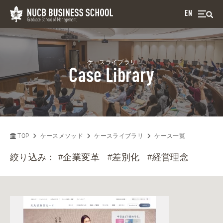
EN
ケースライブラリ
Case Library
TOP
ケースメソッド
ケースライブラリ
ケース一覧
絞り込み：
#企業変革
#差別化
#経営理念