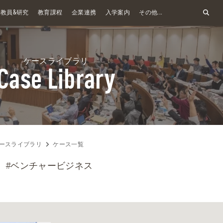
&
教員
研究
教育課程
企業連携
入学案内
その他...
ケースライブラリ
Case Library
ースライブラリ
ケース一覧
#ベンチャービジネス