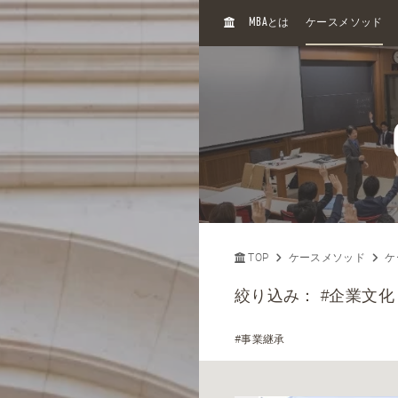
H
MBA
とは
ケースメソッド
O
M
E
TOP
ケースメソッド
ケ
絞り込み：
#企業文化
#事業継承