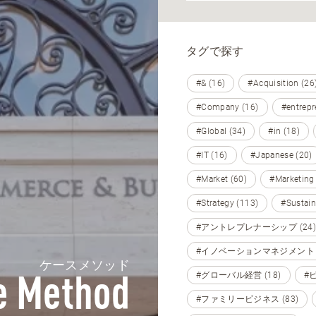
タグで探す
#& (16)
#Acquisition (26
#Company (16)
#entrepr
#Global (34)
#in (18)
#IT (16)
#Japanese (20)
#Market (60)
#Marketing
#Strategy (113)
#Sustain
#アントレプレナーシップ (24)
#イノベーションマネジメント (
ケースメソッド
#グローバル経営 (18)
#
e Method
#ファミリービジネス (83)