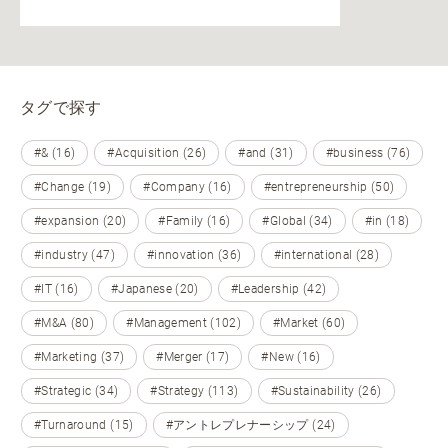
タグで探す
#& (16)
#Acquisition (26)
#and (31)
#business (76)
#Change (19)
#Company (16)
#entrepreneurship (50)
#expansion (20)
#Family (16)
#Global (34)
#in (18)
#industry (47)
#innovation (36)
#international (28)
#IT (16)
#Japanese (20)
#Leadership (42)
#M&A (80)
#Management (102)
#Market (60)
#Marketing (37)
#Merger (17)
#New (16)
#Strategic (34)
#Strategy (113)
#Sustainability (26)
#Turnaround (15)
#アントレプレナーシップ (24)