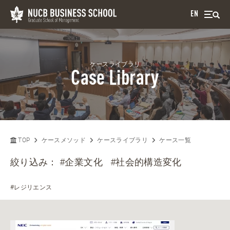
EN
ケースライブラリ
Case Library
TOP
ケースメソッド
ケースライブラリ
ケース一覧
絞り込み：
#企業文化
#社会的構造変化
#レジリエンス