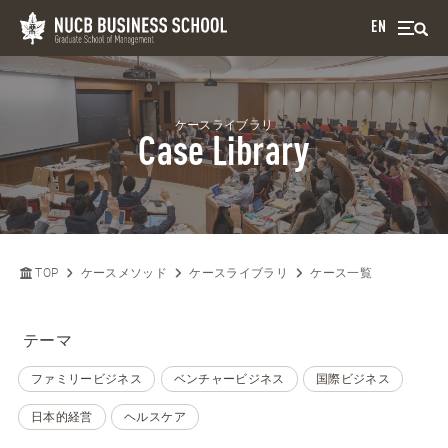
EN
ケースライブラリ
Case Library
TOP
ケースメソッド
ケースライブラリ
ケース一覧
テーマ
ファミリービジネス
ベンチャービジネス
国際ビジネス
日本的経営
ヘルスケア