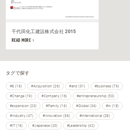
千代田化工建設株式会社 2015
READ MORE
タグで探す
#& (16)
#Acquisition (26)
#and (31)
#business (76)
#Change (19)
#Company (16)
#entrepreneurship (50)
#expansion (20)
#Family (16)
#Global (34)
#in (18)
#industry (47)
#innovation (36)
#international (28)
#IT (16)
#Japanese (20)
#Leadership (42)