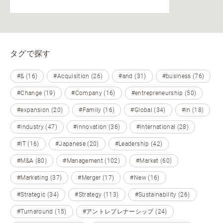
タグで探す
#& (16)
#Acquisition (26)
#and (31)
#business (76)
#Change (19)
#Company (16)
#entrepreneurship (50)
#expansion (20)
#Family (16)
#Global (34)
#in (18)
#industry (47)
#innovation (36)
#international (28)
#IT (16)
#Japanese (20)
#Leadership (42)
#M&A (80)
#Management (102)
#Market (60)
#Marketing (37)
#Merger (17)
#New (16)
#Strategic (34)
#Strategy (113)
#Sustainability (26)
#Turnaround (15)
#アントレプレナーシップ (24)