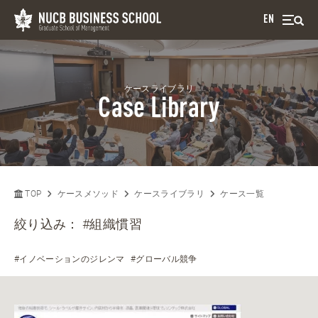
EN
ケースライブラリ
Case Library
TOP
ケースメソッド
ケースライブラリ
ケース一覧
絞り込み：
#組織慣習
#イノベーションのジレンマ
#グローバル競争