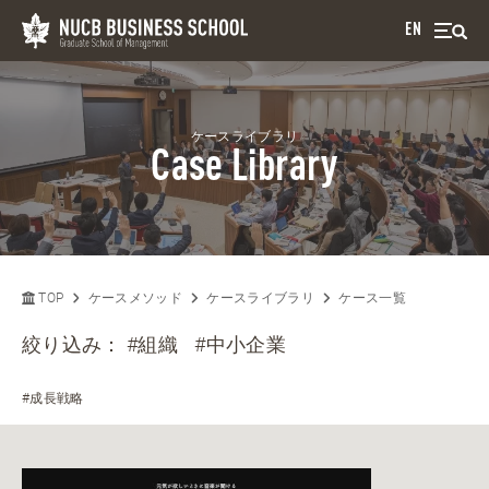
EN
ケースライブラリ
Case Library
TOP
ケースメソッド
ケースライブラリ
ケース一覧
絞り込み：
#組織
#中小企業
#成長戦略