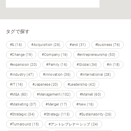
タグで探す
#& (16)
#Acquisition (26)
#and (31)
#business (76)
#Change (19)
#Company (16)
#entrepreneurship (50)
#expansion (20)
#Family (16)
#Global (34)
#in (18)
#industry (47)
#innovation (36)
#international (28)
#IT (16)
#Japanese (20)
#Leadership (42)
#M&A (80)
#Management (102)
#Market (60)
#Marketing (37)
#Merger (17)
#New (16)
#Strategic (34)
#Strategy (113)
#Sustainability (26)
#Turnaround (15)
#アントレプレナーシップ (24)