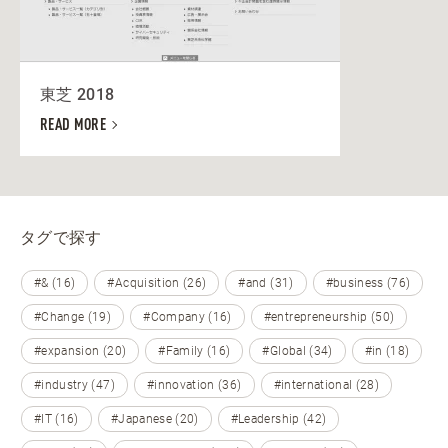
東芝 2018
READ MORE
タグで探す
#& (16)
#Acquisition (26)
#and (31)
#business (76)
#Change (19)
#Company (16)
#entrepreneurship (50)
#expansion (20)
#Family (16)
#Global (34)
#in (18)
#industry (47)
#innovation (36)
#international (28)
#IT (16)
#Japanese (20)
#Leadership (42)