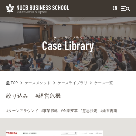
EN
ケースライブラリ
Case Library
TOP
ケースメソッド
ケースライブラリ
ケース一覧
絞り込み：
#経営危機
#ターンアラウンド
#事業戦略
#企業変革
#意思決定
#経営再建