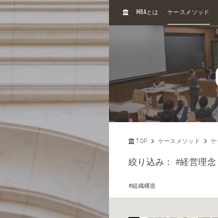
H
MBA
とは
ケースメソッド
O
M
E
TOP
ケースメソッド
ケ
絞り込み：
#経営理念
#組織構造