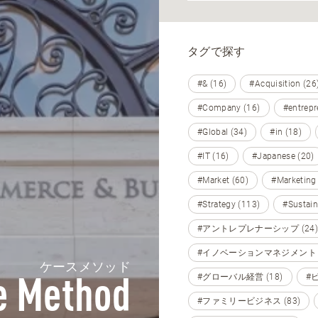
タグで探す
#& (16)
#Acquisition (26
#Company (16)
#entrepr
#Global (34)
#in (18)
#IT (16)
#Japanese (20)
#Market (60)
#Marketing
#Strategy (113)
#Sustain
#アントレプレナーシップ (24)
#イノベーションマネジメント (
ケースメソッド
#グローバル経営 (18)
#
e Method
#ファミリービジネス (83)