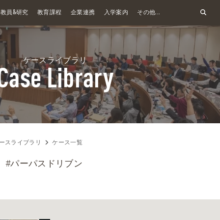
&
教員
研究
教育課程
企業連携
入学案内
その他...
ケースライブラリ
Case Library
ースライブラリ
ケース一覧
#パーパスドリブン