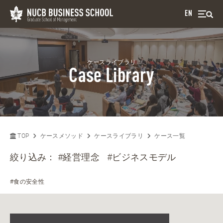
EN
ケースライブラリ
Case Library
TOP
ケースメソッド
ケースライブラリ
ケース一覧
絞り込み：
#経営理念
#ビジネスモデル
#食の安全性