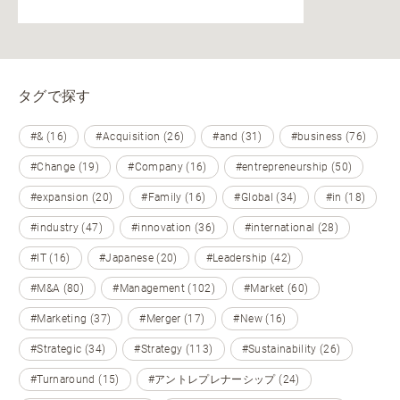
タグで探す
#& (16)
#Acquisition (26)
#and (31)
#business (76)
#Change (19)
#Company (16)
#entrepreneurship (50)
#expansion (20)
#Family (16)
#Global (34)
#in (18)
#industry (47)
#innovation (36)
#international (28)
#IT (16)
#Japanese (20)
#Leadership (42)
#M&A (80)
#Management (102)
#Market (60)
#Marketing (37)
#Merger (17)
#New (16)
#Strategic (34)
#Strategy (113)
#Sustainability (26)
#Turnaround (15)
#アントレプレナーシップ (24)