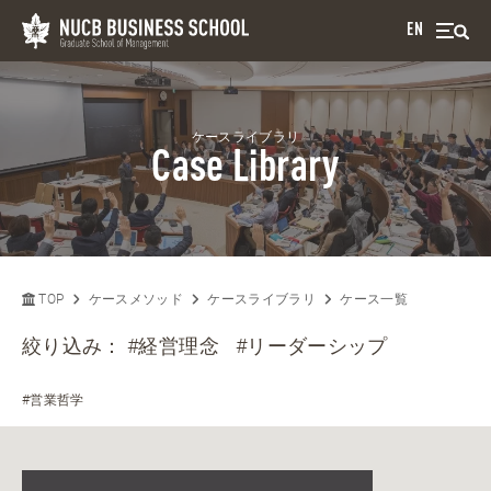
EN
ケースライブラリ
Case Library
TOP
ケースメソッド
ケースライブラリ
ケース一覧
絞り込み：
#経営理念
#リーダーシップ
#営業哲学