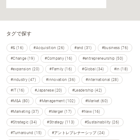
タグで探す
#& (16)
#Acquisition (26)
#and (31)
#business (76)
#Change (19)
#Company (16)
#entrepreneurship (50)
#expansion (20)
#Family (16)
#Global (34)
#in (18)
#industry (47)
#innovation (36)
#international (28)
#IT (16)
#Japanese (20)
#Leadership (42)
#M&A (80)
#Management (102)
#Market (60)
#Marketing (37)
#Merger (17)
#New (16)
#Strategic (34)
#Strategy (113)
#Sustainability (26)
#Turnaround (15)
#アントレプレナーシップ (24)