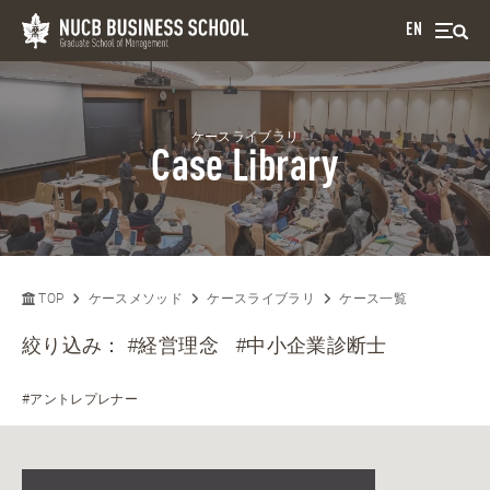
EN
ケースライブラリ
Case Library
TOP
ケースメソッド
ケースライブラリ
ケース一覧
絞り込み：
#経営理念
#中小企業診断士
#アントレプレナー