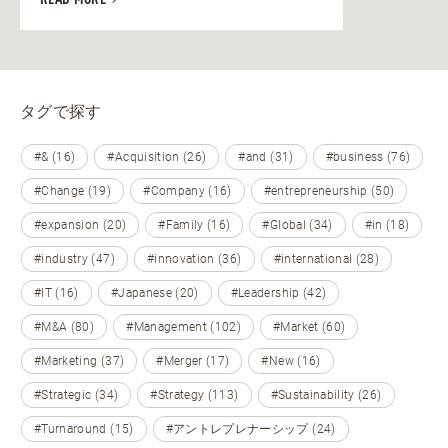
READ MORE
タグで探す
#& (16)
#Acquisition (26)
#and (31)
#business (76)
#Change (19)
#Company (16)
#entrepreneurship (50)
#expansion (20)
#Family (16)
#Global (34)
#in (18)
#industry (47)
#innovation (36)
#international (28)
#IT (16)
#Japanese (20)
#Leadership (42)
#M&A (80)
#Management (102)
#Market (60)
#Marketing (37)
#Merger (17)
#New (16)
#Strategic (34)
#Strategy (113)
#Sustainability (26)
#Turnaround (15)
#アントレプレナーシップ (24)