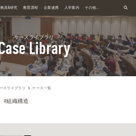
&
教員
研究
教育課程
企業連携
入学案内
その他...
ケースライブラリ
Case Library
ースライブラリ
ケース一覧
#組織構造