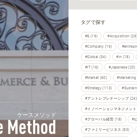
タグで探す
#& (16)
#Acquisition (26
#Company (16)
#entrepr
#Global (34)
#in (18)
#IT (16)
#Japanese (20)
#Market (60)
#Marketing
#Strategy (113)
#Sustain
#アントレプレナーシップ (24)
#イノベーションマネジメント (
ケースメソッド
#グローバル経営 (18)
#
e Method
#ファミリービジネス (83)