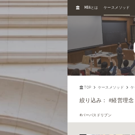
H
MBA
とは
ケースメソッド
O
M
E
TOP
ケースメソッド
ケ
絞り込み：
#経営理念
#パーパスドリブン