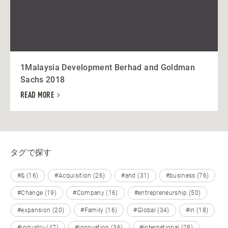
1Malaysia Development Berhad and Goldman
Sachs 2018
READ MORE
タグで探す
#& (16)
#Acquisition (26)
#and (31)
#business (76)
#Change (19)
#Company (16)
#entrepreneurship (50)
#expansion (20)
#Family (16)
#Global (34)
#in (18)
#industry (47)
#innovation (36)
#international (28)