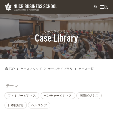
EN
ケースライブラリ
Case Library
TOP
ケースメソッド
ケースライブラリ
ケース一覧
テーマ
ファミリービジネス
ベンチャービジネス
国際ビジネス
日本的経営
ヘルスケア