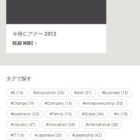
今帰仁アグー 2012
READ MORE
タグで探す
#& (16)
#Acquisition (26)
#and (31)
#business (76)
#Change (19)
#Company (16)
#entrepreneurship (50)
#expansion (20)
#Family (16)
#Global (34)
#in (18)
#industry (47)
#innovation (36)
#international (28)
#IT (16)
#Japanese (20)
#Leadership (42)