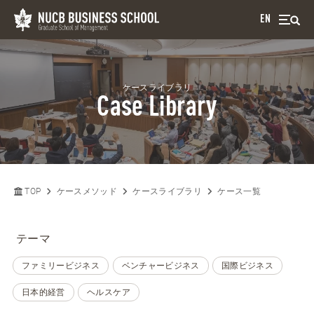
EN
ケースライブラリ
Case Library
TOP
ケースメソッド
ケースライブラリ
ケース一覧
テーマ
ファミリービジネス
ベンチャービジネス
国際ビジネス
日本的経営
ヘルスケア