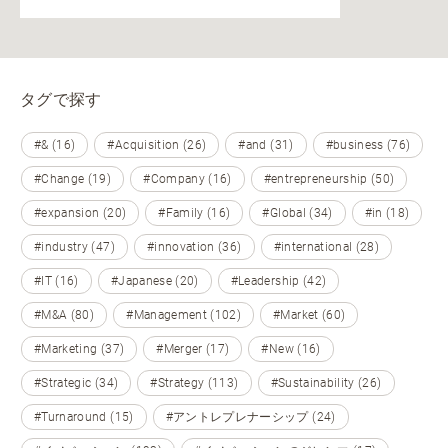
タグで探す
#& (16)
#Acquisition (26)
#and (31)
#business (76)
#Change (19)
#Company (16)
#entrepreneurship (50)
#expansion (20)
#Family (16)
#Global (34)
#in (18)
#industry (47)
#innovation (36)
#international (28)
#IT (16)
#Japanese (20)
#Leadership (42)
#M&A (80)
#Management (102)
#Market (60)
#Marketing (37)
#Merger (17)
#New (16)
#Strategic (34)
#Strategy (113)
#Sustainability (26)
#Turnaround (15)
#アントレプレナーシップ (24)