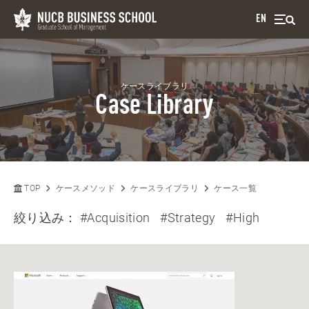
EN
ケースライブラリ
Case Library
TOP
ケースメソッド
ケースライブラリ
ケース一覧
絞り込み：
#Acquisition
#Strategy
#High