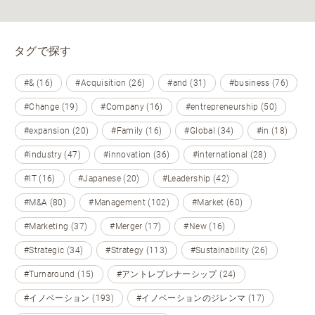
タグで探す
#& (16)
#Acquisition (26)
#and (31)
#business (76)
#Change (19)
#Company (16)
#entrepreneurship (50)
#expansion (20)
#Family (16)
#Global (34)
#in (18)
#industry (47)
#innovation (36)
#international (28)
#IT (16)
#Japanese (20)
#Leadership (42)
#M&A (80)
#Management (102)
#Market (60)
#Marketing (37)
#Merger (17)
#New (16)
#Strategic (34)
#Strategy (113)
#Sustainability (26)
#Turnaround (15)
#アントレプレナーシップ (24)
#イノベーション (193)
#イノベーションのジレンマ (17)