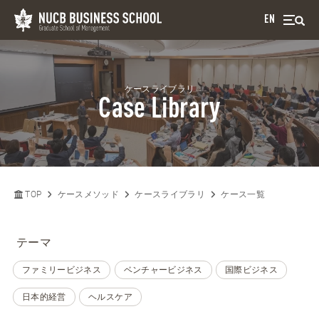
EN
ケースライブラリ
Case Library
TOP
ケースメソッド
ケースライブラリ
ケース一覧
テーマ
ファミリービジネス
ベンチャービジネス
国際ビジネス
日本的経営
ヘルスケア