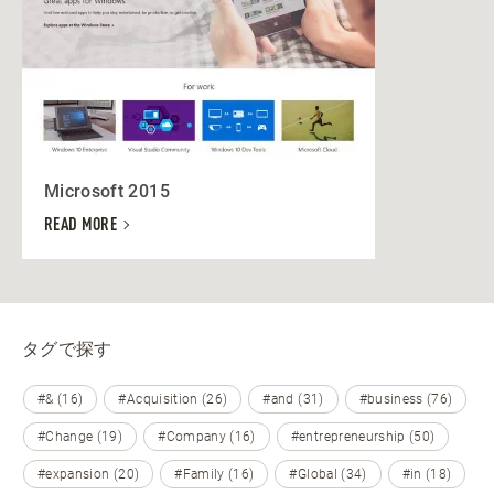
Microsoft 2015
READ MORE
タグで探す
#& (16)
#Acquisition (26)
#and (31)
#business (76)
#Change (19)
#Company (16)
#entrepreneurship (50)
#expansion (20)
#Family (16)
#Global (34)
#in (18)