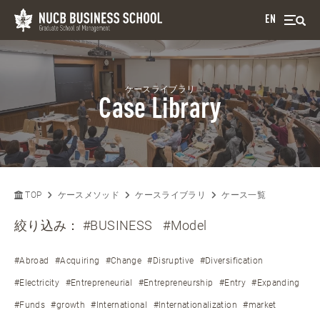
EN
ケースライブラリ
Case Library
TOP
ケースメソッド
ケースライブラリ
ケース一覧
絞り込み：
#BUSINESS
#Model
#Abroad
#Acquiring
#Change
#Disruptive
#Diversification
#Electricity
#Entrepreneurial
#Entrepreneurship
#Entry
#Expanding
#Funds
#growth
#International
#Internationalization
#market