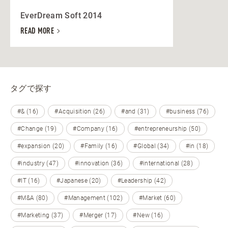
EverDream Soft 2014
READ MORE
タグで探す
#& (16)
#Acquisition (26)
#and (31)
#business (76)
#Change (19)
#Company (16)
#entrepreneurship (50)
#expansion (20)
#Family (16)
#Global (34)
#in (18)
#industry (47)
#innovation (36)
#international (28)
#IT (16)
#Japanese (20)
#Leadership (42)
#M&A (80)
#Management (102)
#Market (60)
#Marketing (37)
#Merger (17)
#New (16)