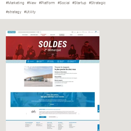
#Marketing
#New
#Platform
#Social
#Startup
#Strategic
#strategy
#Utility