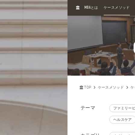
H
MBA
とは
ケースメソッド
O
M
E
TOP
ケースメソッド
ケ
テーマ
ファミリー
ヘルスケア