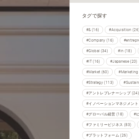
タグで探す
#& (16)
#Acquisition (26
#Company (16)
#entrepr
#Global (34)
#in (18)
#IT (16)
#Japanese (20)
#Market (60)
#Marketing
#Strategy (113)
#Sustain
#アントレプレナーシップ (24)
#イノベーションマネジメント (
#グローバル経営 (18)
#
#ファミリービジネス (83)
#プラットフォーム (26)