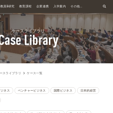
&
教員
研究
教育課程
企業連携
入学案内
その他...
ケースライブラリ
Case Library
ースライブラリ
ケース一覧
ビジネス
ベンチャービジネス
国際ビジネス
日本的経営