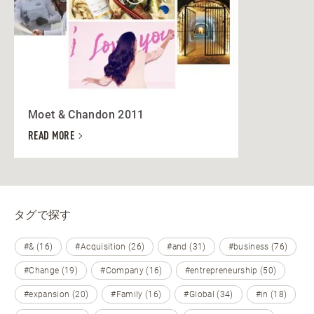
Moet & Chandon 2011
READ MORE
タグで探す
#& (16)
#Acquisition (26)
#and (31)
#business (76)
#Change (19)
#Company (16)
#entrepreneurship (50)
#expansion (20)
#Family (16)
#Global (34)
#in (18)