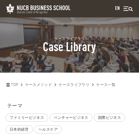
EN
ケースライブラリ
Case Library
TOP
ケースメソッド
ケースライブラリ
ケース一覧
テーマ
ファミリービジネス
ベンチャービジネス
国際ビジネス
日本的経営
ヘルスケア