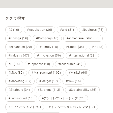
タグで探す
#& (16)
#Acquisition (26)
#and (31)
#business (76)
#Change (19)
#Company (16)
#entrepreneurship (50)
#expansion (20)
#Family (16)
#Global (34)
#in (18)
#industry (47)
#innovation (36)
#international (28)
#IT (16)
#Japanese (20)
#Leadership (42)
#M&A (80)
#Management (102)
#Market (60)
#Marketing (37)
#Merger (17)
#New (16)
#Strategic (34)
#Strategy (113)
#Sustainability (26)
#Turnaround (15)
#アントレプレナーシップ (24)
#イノベーション (193)
#イノベーションのジレンマ (17)