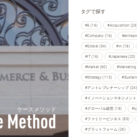
タグで探す
#& (16)
#Acquisition (26
#Company (16)
#entrepr
#Global (34)
#in (18)
#IT (16)
#Japanese (20)
#Market (60)
#Marketing
#Strategy (113)
#Sustain
#アントレプレナーシップ (24)
#イノベーションマネジメント (
ケースメソッド
#グローバル経営 (18)
#
e Method
#ファミリービジネス (83)
#プラットフォーム (26)