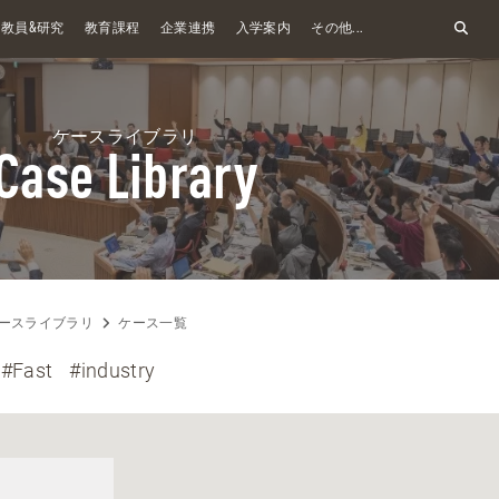
&
教員
研究
教育課程
企業連携
入学案内
その他...
ケースライブラリ
Case Library
ースライブラリ
ケース一覧
#Fast
#industry