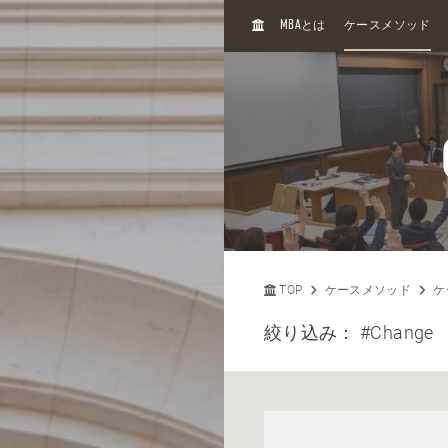
H
MBA
とは
ケースメソッド
O
M
E
TOP
ケースメソッド
ケ
絞り込み：
#Change