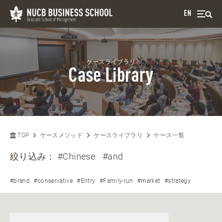
EN
ケースライブラリ
Case Library
TOP
ケースメソッド
ケースライブラリ
ケース一覧
絞り込み：
#Chinese
#and
#brand
#conservative
#Entry
#Family-run
#market
#strategy