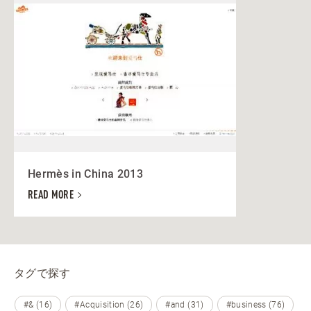
Hermès in China 2013
READ MORE
タグで探す
#& (16)
#Acquisition (26)
#and (31)
#business (76)