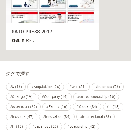
SATO PRESS 2017
READ MORE
タグで探す
#& (16)
#Acquisition (26)
#and (31)
#business (76)
#Change (19)
#Company (16)
#entrepreneurship (50)
#expansion (20)
#Family (16)
#Global (34)
#in (18)
#industry (47)
#innovation (36)
#international (28)
#IT (16)
#Japanese (20)
#Leadership (42)