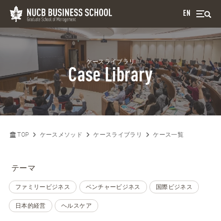
EN
ケースライブラリ
Case Library
TOP
ケースメソッド
ケースライブラリ
ケース一覧
テーマ
ファミリービジネス
ベンチャービジネス
国際ビジネス
日本的経営
ヘルスケア