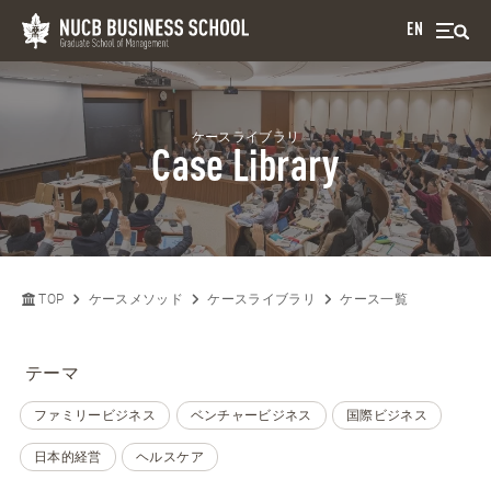
EN
ケースライブラリ
Case Library
TOP
ケースメソッド
ケースライブラリ
ケース一覧
テーマ
ファミリービジネス
ベンチャービジネス
国際ビジネス
日本的経営
ヘルスケア