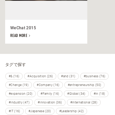
WeChat 2015
READ MORE
タグで探す
#& (16)
#Acquisition (26)
#and (31)
#business (76)
#Change (19)
#Company (16)
#entrepreneurship (50)
#expansion (20)
#Family (16)
#Global (34)
#in (18)
#industry (47)
#innovation (36)
#international (28)
#IT (16)
#Japanese (20)
#Leadership (42)