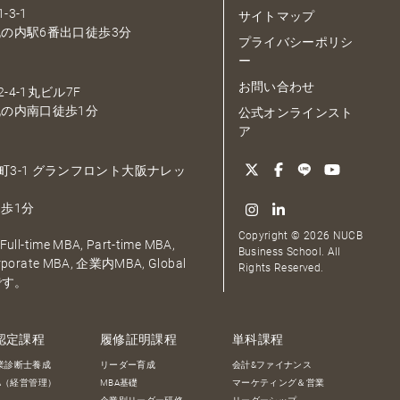
-3-1
サイトマップ
の内駅6番出口徒歩3分
プライバシーポリシ
ー
お問い合わせ
-4-1丸ビル7F
の内南口徒歩1分
公式オンラインスト
ア
大深町3-1 グランフロント大阪ナレッ
歩1分
Copyright © 2026 NUCB
ull-time MBA, Part-time MBA,
Business School. All
orporate MBA, 企業内MBA, Global
Rights Reserved.
です。
認定課程
履修証明課程
単科課程
業診断士養成
リーダー育成
会計&ファイナンス
BA（経営管理）
MBA基礎
マーケティング＆営業