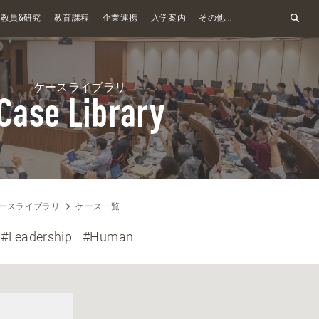
&
教員
研究
教育課程
企業連携
入学案内
その他...
ケースライブラリ
Case Library
ースライブラリ
ケース一覧
#Leadership
#Human