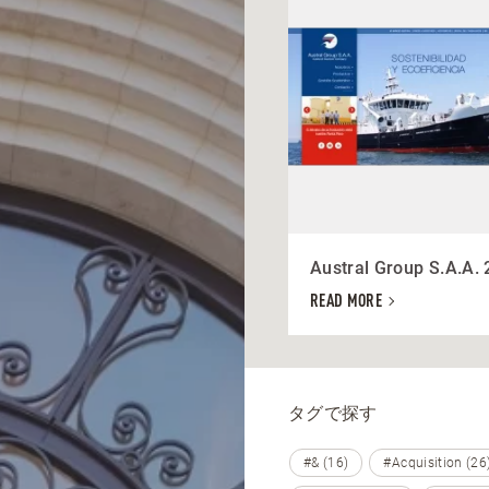
Austral Group S.A.A.
READ MORE
タグで探す
#& (16)
#Acquisition (26