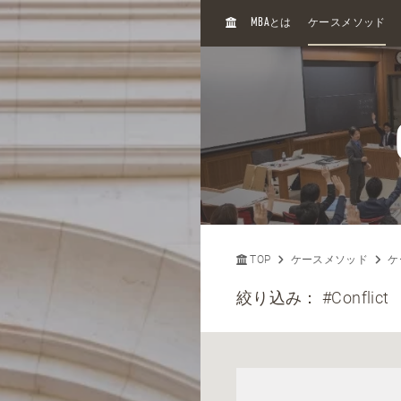
H
MBA
とは
ケースメソッド
O
M
E
TOP
ケースメソッド
ケ
絞り込み：
#Conflict