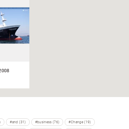
 2008
)
#and (31)
#business (76)
#Change (19)