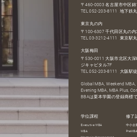
〒460-0003 名古屋市中区錦1
TEL
052-203-8111
地下鉄丸
東京丸の内
〒100-6307 千代田区丸の内2
TEL
03-3212-4111
東京駅丸
大阪梅田
〒530-0011 大阪市北区
ジキャピタル7F
TEL
052-203-8111
大阪駅徒
Global MBA, Weekend MBA, F
Evening MBA, MBA Plus, C
BBAは栗本学園の登録商標
学位課程
修了
Executive MBA
中小企
MBA
PreM