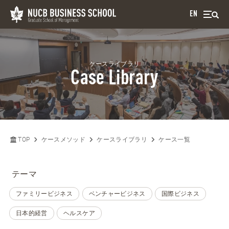
EN
ケースライブラリ
Case Library
TOP
ケースメソッド
ケースライブラリ
ケース一覧
テーマ
ファミリービジネス
ベンチャービジネス
国際ビジネス
日本的経営
ヘルスケア