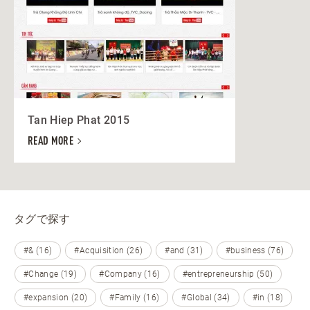
Tan Hiep Phat 2015
READ MORE
タグで探す
#& (16)
#Acquisition (26)
#and (31)
#business (76)
#Change (19)
#Company (16)
#entrepreneurship (50)
#expansion (20)
#Family (16)
#Global (34)
#in (18)