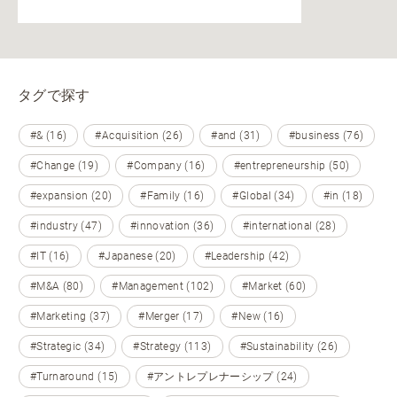
タグで探す
#& (16)
#Acquisition (26)
#and (31)
#business (76)
#Change (19)
#Company (16)
#entrepreneurship (50)
#expansion (20)
#Family (16)
#Global (34)
#in (18)
#industry (47)
#innovation (36)
#international (28)
#IT (16)
#Japanese (20)
#Leadership (42)
#M&A (80)
#Management (102)
#Market (60)
#Marketing (37)
#Merger (17)
#New (16)
#Strategic (34)
#Strategy (113)
#Sustainability (26)
#Turnaround (15)
#アントレプレナーシップ (24)