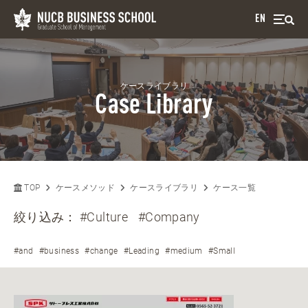
EN
ケースライブラリ
Case Library
TOP
ケースメソッド
ケースライブラリ
ケース一覧
絞り込み：
#Culture
#Company
#and
#business
#change
#Leading
#medium
#Small