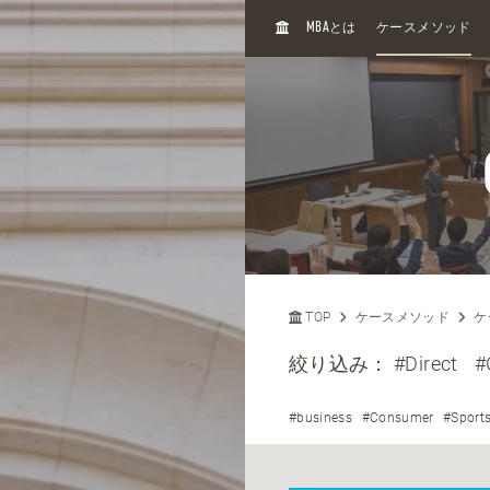
H
MBA
とは
ケースメソッド
O
M
E
TOP
ケースメソッド
ケ
絞り込み：
#Direct
#
#business
#Consumer
#Sport