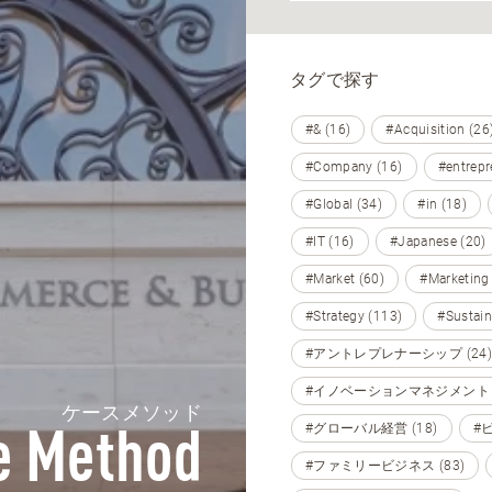
タグで探す
#& (16)
#Acquisition (26
#Company (16)
#entrepr
#Global (34)
#in (18)
#IT (16)
#Japanese (20)
#Market (60)
#Marketing
#Strategy (113)
#Sustain
#アントレプレナーシップ (24)
#イノベーションマネジメント (
ケースメソッド
#グローバル経営 (18)
#
e Method
#ファミリービジネス (83)