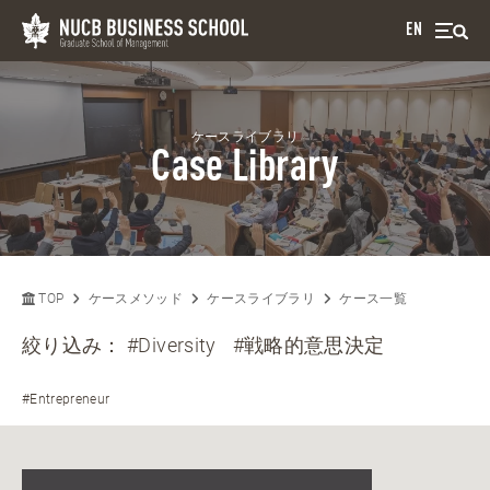
EN
ケースライブラリ
Case Library
TOP
ケースメソッド
ケースライブラリ
ケース一覧
絞り込み：
#Diversity
#戦略的意思決定
#Entrepreneur