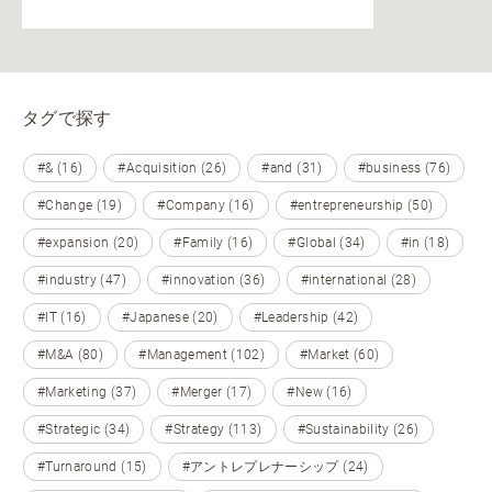
タグで探す
#& (16)
#Acquisition (26)
#and (31)
#business (76)
#Change (19)
#Company (16)
#entrepreneurship (50)
#expansion (20)
#Family (16)
#Global (34)
#in (18)
#industry (47)
#innovation (36)
#international (28)
#IT (16)
#Japanese (20)
#Leadership (42)
#M&A (80)
#Management (102)
#Market (60)
#Marketing (37)
#Merger (17)
#New (16)
#Strategic (34)
#Strategy (113)
#Sustainability (26)
#Turnaround (15)
#アントレプレナーシップ (24)