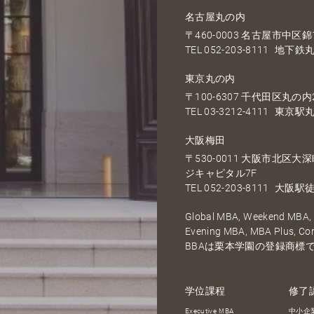
名古屋丸の内
〒460-0003 名古屋市中区錦1
TEL
052-203-8111
地下鉄丸
東京丸の内
〒100-6307 千代田区丸の内2
TEL
03-3212-4111
東京駅丸
大阪梅田
〒530-0011 大阪市北区
ジキャピタル7F
TEL
052-203-8111
大阪駅徒
Global MBA, Weekend MBA, F
Evening MBA, MBA Plus, C
BBAは栗本学園の登録商標
学位課程
修了
Executive MBA
中小企