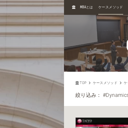
H
MBA
とは
ケースメソッド
O
M
E
TOP
ケースメソッド
ケ
絞り込み：
#Dynamic