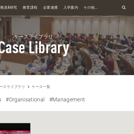
&
教員
研究
教育課程
企業連携
入学案内
その他...
ケースライブラリ
Case Library
ースライブラリ
ケース一覧
s
#Organisational
#Management