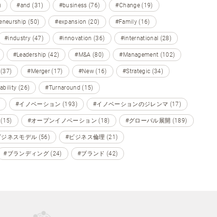
)
#and (31)
#business (76)
#Change (19)
eneurship (50)
#expansion (20)
#Family (16)
#industry (47)
#innovation (36)
#international (28)
#Leadership (42)
#M&A (80)
#Management (102)
 (37)
#Merger (17)
#New (16)
#Strategic (34)
ability (26)
#Turnaround (15)
#イノベーション (193)
#イノベーションのジレンマ (17)
15)
#オープンイノベーション (18)
#グローバル展開 (189)
ビジネスモデル (56)
#ビジネス倫理 (21)
#ブランディング (24)
#ブランド (42)