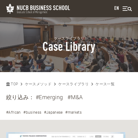
EN
ケースライブラリ
Case Library
TOP
ケースメソッド
ケースライブラリ
ケース一覧
絞り込み：
#Emerging
#M&A
#African
#business
#Japanese
#markets