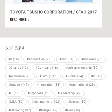
TOYOTA TSUSHO CORPORATION / CFAO 2017
READ MORE
タグで探す
#& (16)
#Acquisition (26)
#and (31)
#business (76)
#Change (19)
#Company (16)
#entrepreneurship (50)
#expansion (20)
#Family (16)
#Global (34)
#in (18)
#industry (47)
#innovation (36)
#international (28)
#IT (16)
#Japanese (20)
#Leadership (42)
#M&A (80)
#Management (102)
#Market (60)
#Marketing (37)
#Merger (17)
#New (16)