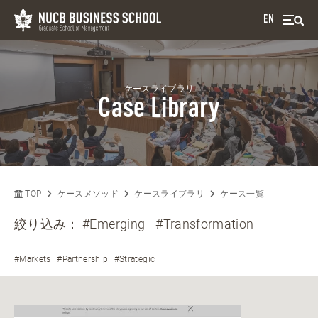
EN
ケースライブラリ
Case Library
TOP
ケースメソッド
ケースライブラリ
ケース一覧
絞り込み：
#Emerging
#Transformation
#Markets
#Partnership
#Strategic