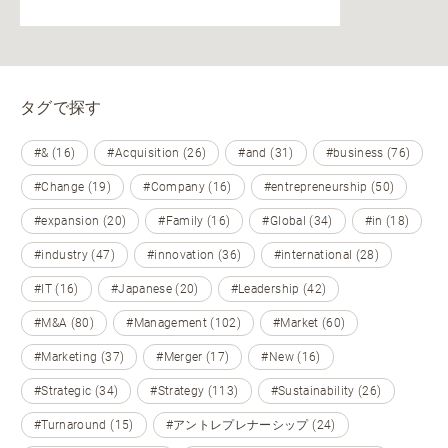
タグで探す
#& (16)
#Acquisition (26)
#and (31)
#business (76)
#Change (19)
#Company (16)
#entrepreneurship (50)
#expansion (20)
#Family (16)
#Global (34)
#in (18)
#industry (47)
#innovation (36)
#international (28)
#IT (16)
#Japanese (20)
#Leadership (42)
#M&A (80)
#Management (102)
#Market (60)
#Marketing (37)
#Merger (17)
#New (16)
#Strategic (34)
#Strategy (113)
#Sustainability (26)
#Turnaround (15)
#アントレプレナーシップ (24)