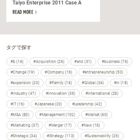
Taiyo Enterprise 2011 Case A
READ MORE
タグで探す
#& (16)
#Acquisition (26)
#and (31)
#business (76)
#Change (19)
#Company (16)
#entrepreneurship (50)
#expansion (20)
#Family (16)
#Global (34)
#in (18)
#industry (47)
#innovation (36)
#international (28)
#IT (16)
#Japanese (20)
#Leadership (42)
#M&A (80)
#Management (102)
#Market (60)
#Marketing (37)
#Merger (17)
#New (16)
#Strategic (34)
#Strategy (113)
#Sustainability (26)