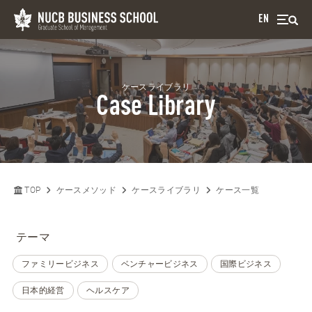
EN
ケースライブラリ
Case Library
TOP
ケースメソッド
ケースライブラリ
ケース一覧
テーマ
ファミリービジネス
ベンチャービジネス
国際ビジネス
日本的経営
ヘルスケア